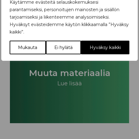
Käytämme evästeitä selauskokemuksesi
parantamiseksi, personoitujen mainosten ja sisällön
tarjoamiseksi ja liikenteemme analysoimiseksi.
Hyväksyt evästeidemme käytön klikkaamalla ”Hyväksy
kaikki”.
Mukauta
Ei hylätä
Hyväksy kaikki
Muuta materiaalia
Lue lisää