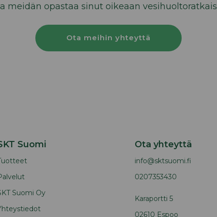
a meidän opastaa sinut oikeaan vesihuoltoratkai
Ota meihin yhteyttä
SKT Suomi
Ota yhteyttä
Tuotteet
info@sktsuomi.fi
Palvelut
0207353430
SKT Suomi Oy
Karaportti 5
Yhteystiedot
02610 Espoo