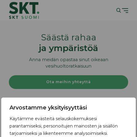
Säästä rahaa
ja ympäristöä
Anna meidän opastaa sinut oikeaan
vesihuoltoratkaisuun
Ota meihin yhteyttä
Arvostamme yksityisyyttäsi
Käytämme evästeitä selauskokemuksesi
SKT Suomi
parantamiseksi, personoitujen mainosten ja sisällön
tarjoamiseksi ja liikenteemme analysoimiseksi.
Ota yhteyttä