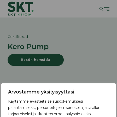
Certifierad
Kero Pump
Besök hemsida
Arvostamme yksityisyyttäsi
Säästä rahaa
Käytämme evästeitä selauskokemuksesi
ja ympäristöä
parantamiseksi, personoitujen mainosten ja sisällön
tarjoamiseksi ja liikenteemme analysoimiseksi.
Anna meidän opastaa sinut oikeaan