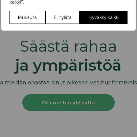
kaikki”.
Mukauta
Ei hylätä
Hyväksy kaikki
Säästä rahaa
ja ympäristöä
a meidän opastaa sinut oikeaan vesihuoltoratkai
Ota meihin yhteyttä