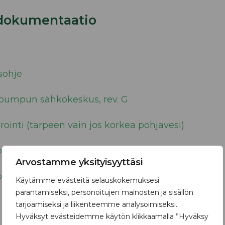
dokumentaatio
sohje
pumpun sähkökeskus, rev. G
inti (tarpeen vain jos korkea pohjavesi)
ot
Arvostamme yksityisyyttäsi
dot (DWG)
Käytämme evästeitä selauskokemuksesi
parantamiseksi, personoitujen mainosten ja sisällön
tarjoamiseksi ja liikenteemme analysoimiseksi.
Hyväksyt evästeidemme käytön klikkaamalla ”Hyväksy