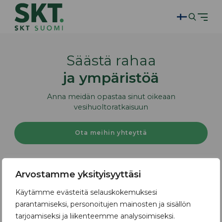
Säästä rahaa
ja ympäristöä
Anna meidän opastaa sinut oikeaan
vesihuoltoratkaisuun
Ota meihin yhteyttä
Arvostamme yksityisyyttäsi
Käytämme evästeitä selauskokemuksesi
parantamiseksi, personoitujen mainosten ja sisällön
tarjoamiseksi ja liikenteemme analysoimiseksi.
SKT Suomi