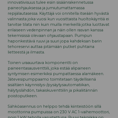
innovatiivisuus tulee esiin sisäänrakennetussa
paineohjauksessa ja jumiutumattamassa
repijälautasessa. Käyttäjä voi onnitella itseään hyvästä
valinnasta joka vuosi kun vuosittaista huoltokäyntiä ei
tarvitse tilata niin kuin muilla merkeillä jotka luottavat
erilaiseen vedenpinnan ja näin ollen rasvan kanssa
tekemisissä olevaan ohjaustapaan. Pumpun
haponkestävä ruuvi ja suuri jopa kahdeksan barin
tehoreservi auttaa pitämään putket puhtaina
lietteestä ja ilmasta.
Toinen uraauurtava komponentti on
paineentasausventtiili, joka estää alipaineen
syntymisen esimerkiksi pumpattaessa alamäkeen.
Jätevesipumppaamo toimitetaan täydellisenä
sisältäen käynnistys-/pysäytysautomatiikan,
hälytyslähdön, takaiskuventtiilin ja pikaliitännän
poistoputkeen.
Sähköasennus on helppo tehdä kiinteistöön sillä
moottorina pumpuissa on 230 V AC 1-vaihemoottori,
noin 1 kW teholla varustettuna. Ruuvi tekniikka on