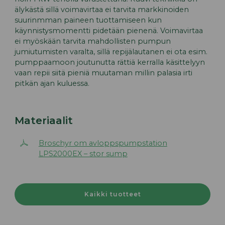
älykästä sillä voimavirtaa ei tarvita markkinoiden
suurinmman paineen tuottamiseen kun
käynnistysmomentti pidetään pienenä. Voimavirtaa
ei myöskään tarvita mahdollisten pumpun
jumiutumisten varalta, sillä repijälautanen ei ota esim.
pumppaamoon joutunutta rättiä kerralla käsittelyyn
vaan repii siitä pieniä muutaman millin palasia irti
pitkän ajan kuluessa.
Materiaalit
Broschyr om avloppspumpstation
LPS2000EX – stor sump
Kaikki tuotteet