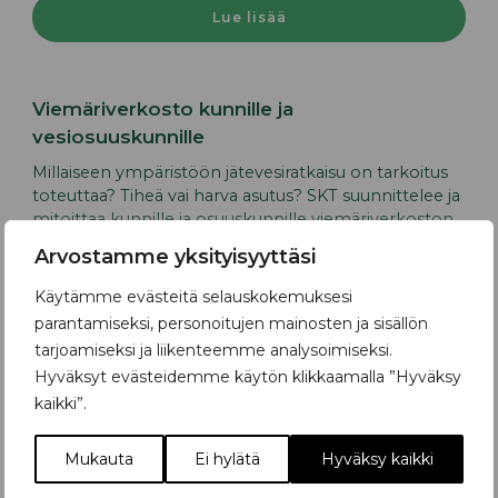
Lue lisää
Viemäriverkosto kunnille ja
vesiosuuskunnille
Millaiseen ympäristöön jätevesiratkaisu on tarkoitus
toteuttaa? Tiheä vai harva asutus? SKT suunnittelee ja
mitoittaa kunnille ja osuuskunnille viemäriverkoston,
joissa keskitytään kestävyyteen ja taloudellisuuteen.
Arvostamme yksityisyyttäsi
Käytämme evästeitä selauskokemuksesi
parantamiseksi, personoitujen mainosten ja sisällön
Lue lisää
tarjoamiseksi ja liikenteemme analysoimiseksi.
Hyväksyt evästeidemme käytön klikkaamalla ”Hyväksy
kaikki”.
LPS-paineviemärin kunnossapito?
Mukauta
Ei hylätä
Hyväksy kaikki
LPS-järjestelmä ei vaadi ennakoivaa kunnossapitoa –
lue miksi.