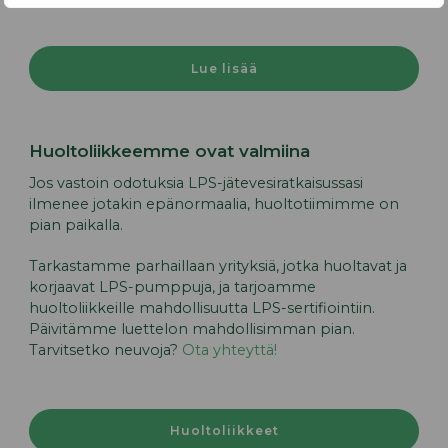
Lue lisää
Huoltoliikkeemme ovat valmiina
Jos vastoin odotuksia LPS-jätevesiratkaisussasi
ilmenee jotakin epänormaalia, huoltotiimimme on
pian paikalla.
Tarkastamme parhaillaan yrityksiä, jotka huoltavat ja
korjaavat LPS-pumppuja, ja tarjoamme
huoltoliikkeille mahdollisuutta LPS-sertifiointiin.
Päivitämme luettelon mahdollisimman pian.
Tarvitsetko neuvoja?
Ota yhteyttä!
Huoltoliikkeet