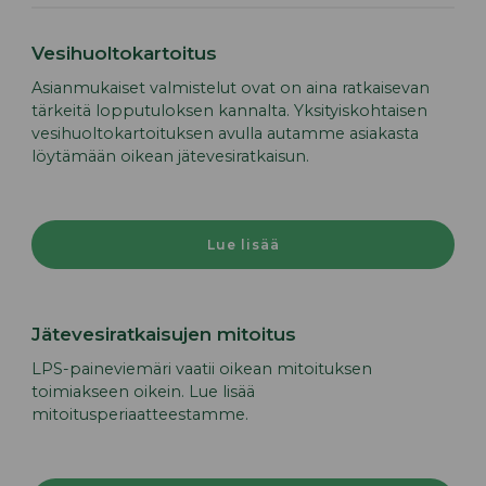
Vesihuoltokartoitus
Asianmukaiset valmistelut ovat on aina ratkaisevan
tärkeitä lopputuloksen kannalta. Yksityiskohtaisen
vesihuoltokartoituksen avulla autamme asiakasta
löytämään oikean jätevesiratkaisun.
Lue lisää
Jätevesiratkaisujen mitoitus
LPS-paineviemäri vaatii oikean mitoituksen
toimiakseen oikein. Lue lisää
mitoitusperiaatteestamme.