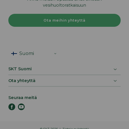
vesihuoltoratkaisuun
Ota meihin yhteyttä
SKT Suomi
Ota yhteyttä
Seuraa meitä
f
y
a
o
c
u
e
t